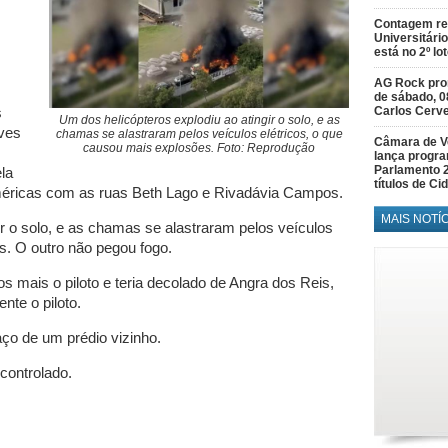
Contagem re
Universitário
está no 2º lo
AG Rock prom
de sábado, 0
Carlos Cerve
s
Um dos helicópteros explodiu ao atingir o solo, e as
aves
chamas se alastraram pelos veículos elétricos, o que
Câmara de V
causou mais explosões. Foto: Reprodução
lança progr
Parlamento 
la
títulos de C
méricas com as ruas Beth Lago e Rivadávia Campos.
MAIS NOTÍ
ir o solo, e as chamas se alastraram pelos veículos
s. O outro não pegou fogo.
 mais o piloto e teria decolado de Angra dos Reis,
nte o piloto.
aço de um prédio vizinho.
 controlado.