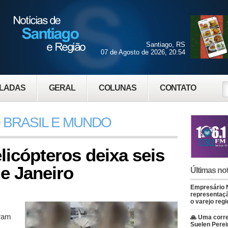
Santiago, RS
07 de Agosto de 2026, 20:54
LADAS
GERAL
COLUNAS
CONTATO
 BRASIL E MUNDO
licópteros deixa seis
e Janeiro
Últimas not
Empresário 
representaçã
o varejo regi
aram
🙏 Uma corre
Suelen Perei