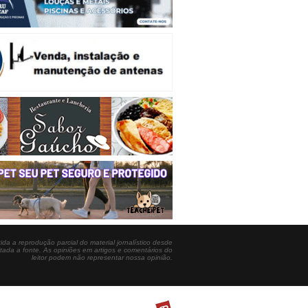
ida a reprodução parcial do material jornalístico desde
itada a fonte. As opiniões em artigos e comentários do
leitor podem não representar nossa opinião.