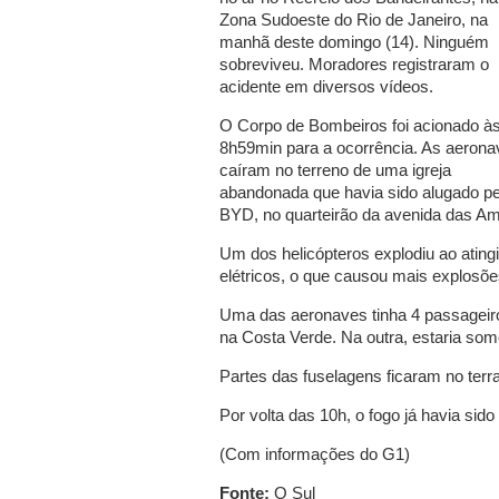
Zona Sudoeste do Rio de Janeiro, na
manhã deste domingo (14). Ninguém
sobreviveu. Moradores registraram o
acidente em diversos vídeos.
O Corpo de Bombeiros foi acionado à
8h59min para a ocorrência. As aeron
caíram no terreno de uma igreja
abandonada que havia sido alugado pe
BYD, no quarteirão da avenida das A
Um dos helicópteros explodiu ao ating
elétricos, o que causou mais explosõe
Uma das aeronaves tinha 4 passageiros
na Costa Verde. Na outra, estaria some
Partes das fuselagens ficaram no terr
Por volta das 10h, o fogo já havia sido
(Com informações do G1)
Fonte:
O Sul