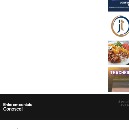
É permit
Entre em contato
que c
Conosco!