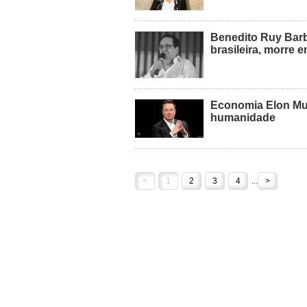
Benedito Ruy Barb
brasileira, morre 
Economia Elon Musk
humanidade
<
1
2
3
4
...
>