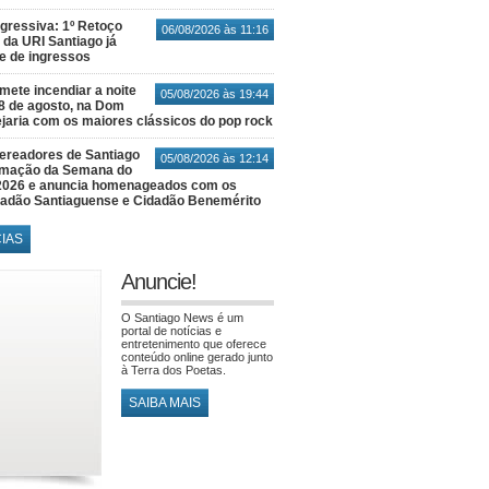
gressiva: 1º Retoço
06/08/2026 às 11:16
 da URI Santiago já
te de ingressos
ete incendiar a noite
05/08/2026 às 19:44
8 de agosto, na Dom
jaria com os maiores clássicos do pop rock
ereadores de Santiago
05/08/2026 às 12:14
amação da Semana do
2026 e anuncia homenageados com os
idadão Santiaguense e Cidadão Benemérito
CIAS
Anuncie!
O Santiago News é um
portal de notícias e
entretenimento que oferece
conteúdo online gerado junto
à Terra dos Poetas.
SAIBA MAIS