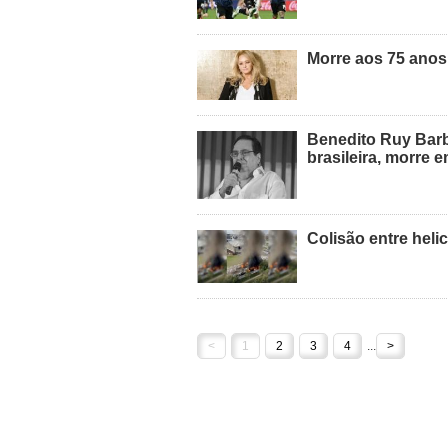
Morre aos 75 anos
Benedito Ruy Barb
brasileira, morre 
Colisão entre heli
<
1
2
3
4
...
>