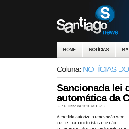
HOME
NOTÍCIAS
BA
Coluna:
NOTÍCIAS DO
Sancionada lei 
automática da 
08 de Junho de 2026 às 10:40
A medida autoriza a renovação sem
custos para motoristas que não
cometeram infrações de trânsito sujeit