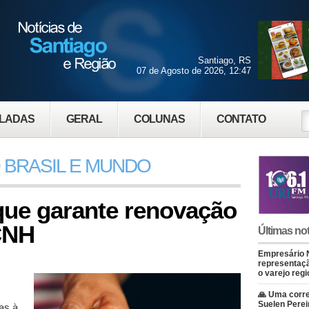
Santiago, RS
07 de Agosto de 2026, 12:47
LADAS
GERAL
COLUNAS
CONTATO
 BRASIL E MUNDO
que garante renovação
CNH
Últimas not
Empresário 
representaçã
o varejo regi
🙏 Uma corre
Suelen Perei
as à