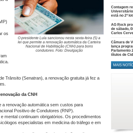
Contagem re
Universitário
está no 2º lo
(MP)
AG Rock prom
de sábado, 0
Carlos Cerve
ar os
O presidente Lula sancionou nesta sexta-feira (5) a
lei que permite a renovação automática da Carteira
Câmara de V
Nacional de Habilitação (CNH) para bons
lança progr
condutores. Foto: Divulgação
Parlamento 
títulos de C
oram
tica.
MAIS NOTÍ
 Trânsito (Senatran), a renovação gratuita já fez a
es.
 renovação da CNH
e a renovação automática sem custos para
acional Positivo de Condutores (RNP).
e mental continuam obrigatórios. Os procedimentos
sicólogos especialistas em medicina do tráfego e em