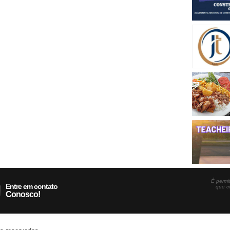
É permit
Entre em contato
que c
Conosco!