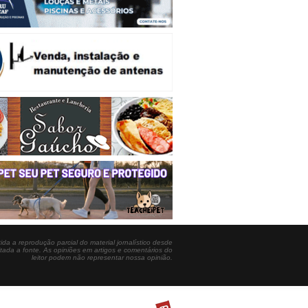
ida a reprodução parcial do material jornalístico desde
itada a fonte. As opiniões em artigos e comentários do
leitor podem não representar nossa opinião.