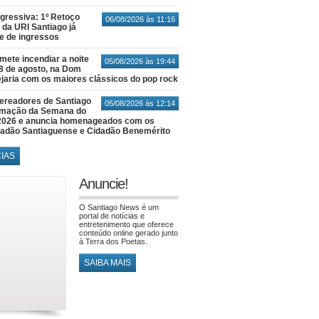
gressiva: 1º Retoço
06/08/2026 às 11:16
 da URI Santiago já
te de ingressos
ete incendiar a noite
05/08/2026 às 19:44
8 de agosto, na Dom
jaria com os maiores clássicos do pop rock
ereadores de Santiago
05/08/2026 às 12:14
amação da Semana do
2026 e anuncia homenageados com os
idadão Santiaguense e Cidadão Benemérito
CIAS
Anuncie!
O Santiago News é um
portal de notícias e
entretenimento que oferece
conteúdo online gerado junto
à Terra dos Poetas.
SAIBA MAIS