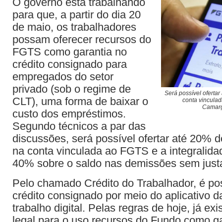
O governo está trabalhando
para que, a partir do dia 20
de maio, os trabalhadores
possam oferecer recursos do
FGTS como garantia no
crédito consignado para
empregados do setor
privado (sob o regime de
Será possível ofertar
CLT), uma forma de baixar o
conta vincula
Camarg
custo dos empréstimos.
Segundo técnicos a par das
discussões, será possível ofertar até 20% d
na conta vinculada ao FGTS e a integralida
40% sobre o saldo nas demissões sem just
Pelo chamado Crédito do Trabalhador, é pos
crédito consignado por meio do aplicativo da
trabalho digital. Pelas regras de hoje, já ex
legal para o uso recursos do Fundo como ga