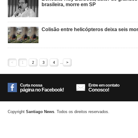
brasileira, morre em SP
Colisão entre helicópteros deixa seis mo
<
1
2
3
4
...
>
Curta nossa
Entre em contato
página no Facebook!
Conosco!
Copyright
Santiago News
. Todos os direitos reservados.