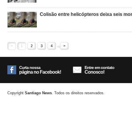
Colisão entre helicópteros deixa seis mo
<
1
2
3
4
...
>
Curta nossa
Entre em contato
página no Facebook!
Conosco!
Copyright
Santiago News
. Todos os direitos reservados.