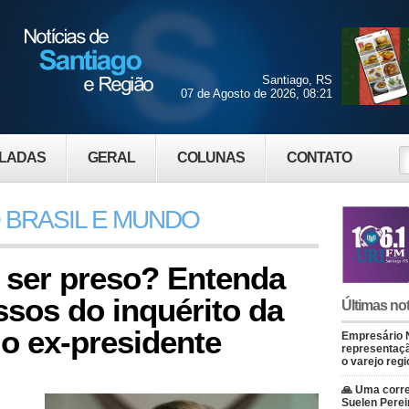
Santiago, RS
07 de Agosto de 2026, 08:21
LADAS
GERAL
COLUNAS
CONTATO
 BRASIL E MUNDO
 ser preso? Entenda
sos do inquérito da
Últimas not
 o ex-presidente
Empresário 
representaçã
o varejo regi
🙏 Uma corre
Suelen Perei