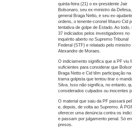
quinta-feira (21) o ex-presidente Jair
Bolsonaro, seu ex-ministro da Defesa,
general Braga Netto, e seu ex-ajudant
ordens, o tenente-coronel Mauro Cid p
tentativa de golpe de Estado. Ao todo,
37 indiciados pelos investigadores no
inquérito aberto no Supremo Tribunal
Federal (STF) e relatado pelo ministro
Alexandre de Moraes.
O indiciamento significa que a PF viu 
suficientes para considerar que Bolso
Braga Netto e Cid têm participação na
trama golpista que tentou tirar o mand
Silva. Isso não significa, no entanto,
considerados culpados ou inocentes pe
O material que saiu da PF passará pe
e, depois, de volta ao Supremo. À PGR
oferecer uma denúncia contra os indic
e passam por julgamento penal. Só e
presos.