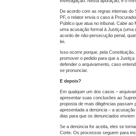
investigação. Nesta apuração, é o min
De acordo com as regras internas d
PF, o relator envia o caso à Procurado
Público que atua no tribunal. Cabe ao 
uma acusação formal à Justiça (uma d
acordo de não-persecução penal, qua
lei.
Isso ocorre porque, pela Constituição, 
promover o pedido para que a Justiça
defender o arquivamento, caso entenda
se pronunciar.
E depois?
Em qualquer um dos casos – arquivame
apresentar suas conclusões ao Suprem
proposta de mais diligências passam p
apresentada a denúncia – a acusação f
dias para que os denunciados enviem a
Se a denúncia for aceita, eles se tor
Corte. Os processos seguem para ins