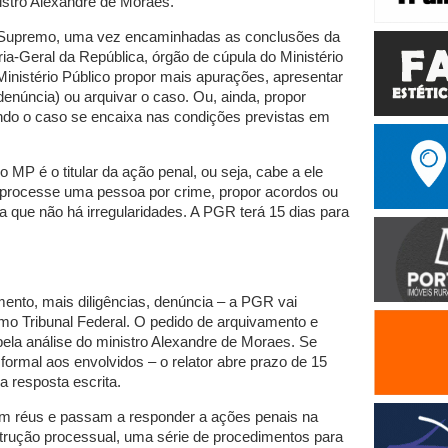
istro Alexandre de Moraes.
o Supremo, uma vez encaminhadas as conclusões da
ria-Geral da República, órgão de cúpula do Ministério
Ministério Público propor mais apurações, apresentar
enúncia) ou arquivar o caso. Ou, ainda, propor
ndo o caso se encaixa nas condições previstas em
o MP é o titular da ação penal, ou seja, cabe a ele
 processe uma pessoa por crime, propor acordos ou
 que não há irregularidades. A PGR terá 15 dias para
nto, mais diligências, denúncia – a PGR vai
o Tribunal Federal. O pedido de arquivamento e
ela análise do ministro Alexandre de Moraes. Se
ormal aos envolvidos – o relator abre prazo de 15
 resposta escrita.
nam réus e passam a responder a ações penais na
trução processual, uma série de procedimentos para