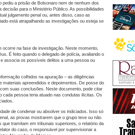
o pediu a prisão de Bolsonaro nem de nenhum dos
 decisão para o Ministério Público. As possibilidades
tual julgamento penal ou, antes disso, caso as
ado está atrapalhando as investigações ou esteja se
 ocorre na fase de investigação. Neste momento,
us. É feito quando o delegado de polícia, avaliando o
e e associa os possíveis delitos a uma pessoa ou
 informação colhidos na apuração – as diligências
e de materiais apreendidos e depoimentos. De posse do
rio com suas conclusões. Neste documento, pode citar
cada pessoa teria atuado nas condutas ilícitas. Os
ciados.
dade de condenar ou absolver os indiciados. Isso só
penal, as provas mostrarem que o grupo teve ou não
s que tramitam em tribunais superiores, o relatório da
relator do caso, o responsável por supervisionar a