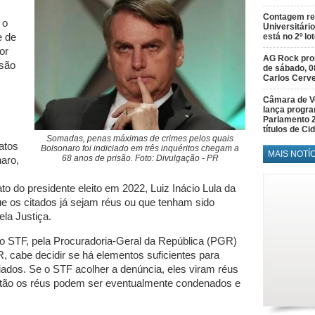
Contagem re
 o
Universitário
e de
está no 2º lo
or
AG Rock prom
 são
de sábado, 0
Carlos Cerve
Câmara de V
lança progr
Parlamento 
títulos de C
Somadas, penas máximas de crimes pelos quais
fatos
Bolsonaro foi indiciado em três inquéritos chegam a
MAIS NOTÍ
68 anos de prisão. Foto: Divulgação - PR
naro,
ato do presidente eleito em 2022, Luiz Inácio Lula da
 que os citados já sejam réus ou que tenham sido
la Justiça.
lo STF, pela Procuradoria-Geral da República (PGR)
, cabe decidir se há elementos suficientes para
iados. Se o STF acolher a denúncia, eles viram réus
ntão os réus podem ser eventualmente condenados e