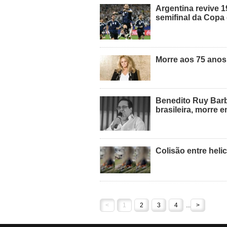
Argentina revive 1
semifinal da Cop
Morre aos 75 anos
Benedito Ruy Barb
brasileira, morre 
Colisão entre heli
<
1
2
3
4
...
>