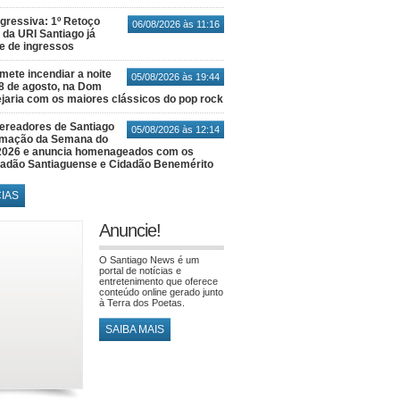
gressiva: 1º Retoço
06/08/2026 às 11:16
 da URI Santiago já
te de ingressos
ete incendiar a noite
05/08/2026 às 19:44
8 de agosto, na Dom
jaria com os maiores clássicos do pop rock
ereadores de Santiago
05/08/2026 às 12:14
amação da Semana do
2026 e anuncia homenageados com os
idadão Santiaguense e Cidadão Benemérito
CIAS
Anuncie!
O Santiago News é um
portal de notícias e
entretenimento que oferece
conteúdo online gerado junto
à Terra dos Poetas.
SAIBA MAIS