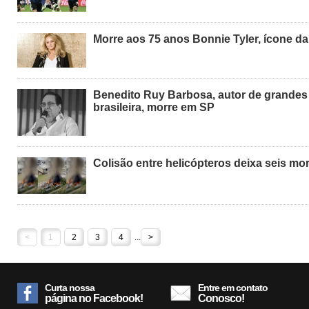
Morre aos 75 anos Bonnie Tyler, ícone d
Benedito Ruy Barbosa, autor de grande
brasileira, morre em SP
Colisão entre helicópteros deixa seis mo
<
1
2
3
4
...
>
Curta nossa
Entre em contato
página no Facebook!
Conosco!