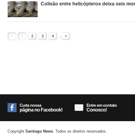
Colisão entre helicópteros deixa seis mo
<
1
2
3
4
...
>
Curta nossa
Entre em contato
página no Facebook!
Conosco!
Copyright
Santiago News
. Todos os direitos reservados.