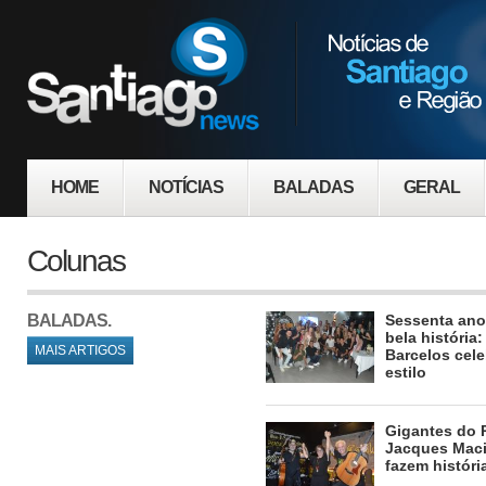
HOME
NOTÍCIAS
BALADAS
GERAL
Colunas
BALADAS.
Sessenta ano
bela história
MAIS ARTIGOS
Barcelos cele
estilo
Gigantes do 
Jacques Macie
fazem históri