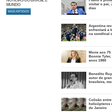
NOTÍCIAS DO BRASIL E
Flávio é proi
visitar o pai,
MUNDO
dias
MAIS ARTIGOS
Argentina rev
enfrentará a 
na semifinal
Morre aos 75
Bonnie Tyler,
anos 1980
Benedito Ruy
autor de gra
brasileira, m
Colisão entre
helicópteros 
de Janeiro