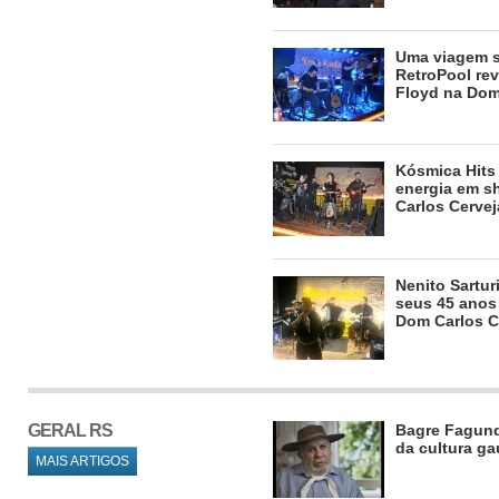
Uma viagem 
RetroPool rev
Floyd na Dom
Kósmica Hits 
energia em s
Carlos Cervej
Nenito Sartur
seus 45 anos
Dom Carlos C
GERAL RS
Bagre Fagund
da cultura g
MAIS ARTIGOS