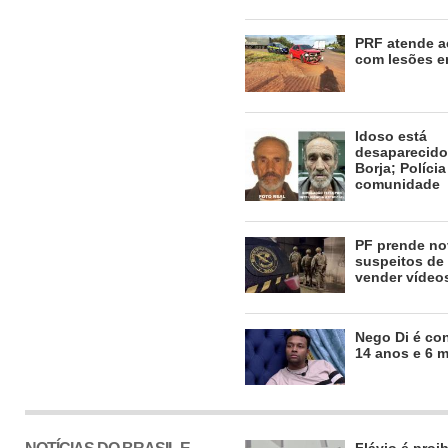
PRF atende a
com lesões e
Idoso está
desaparecid
Borja; Polícia
comunidade
PF prende no
suspeitos de 
vender vídeos
Nego Di é co
14 anos e 6 