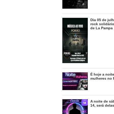
Dia 05 de julh
rock solidári
de La Pampa
É hoje a noit
mulheres no 
A noite de sá
14, será dela