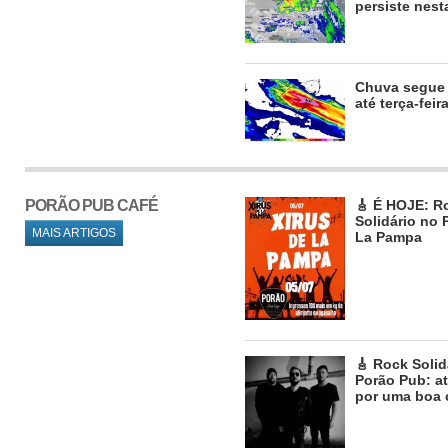
persiste nest
Chuva segue 
até terça-feir
PORÃO PUB CAFÉ
🎸 É HOJE: R
Solidário no
MAIS ARTIGOS
La Pampa
🎸 Rock Solid
Porão Pub: at
por uma boa 