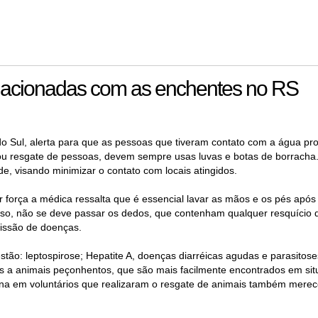
relacionadas com as enchentes no RS
as do Sul, alerta para que as pessoas que tiveram contato com a água pr
 ou resgate de pessoas, devem sempre usas luvas e botas de borracha
, visando minimizar o contato com locais atingidos.
rça a médica ressalta que é essencial lavar as mãos e os pés após
sso, não se deve passar os dedos, que contenham qualquer resquício 
missão de doenças.
stão: leptospirose; Hepatite A, doenças diarréicas agudas e parasitose
dos a animais peçonhentos, que são mais facilmente encontrados em si
na em voluntários que realizaram o resgate de animais também mere