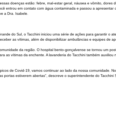
ssas doenças estão: febre, mal-estar geral, náusea e vômito, dores 
 Se você entrou em contato com água contaminada e passou a apresenta
e a Dra. Isabele.
 Grande do Sul, o Tacchini iniciou uma série de ações para garantir o
receber as vítimas, além de disponibilizar ambulâncias e equipes de ap
à comunidade da região. O hospital bento-gonçalvense se tornou um po
para as vítimas da enchente. A lavanderia do Tacchini também auxilio
 picos de Covid-19, vamos continuar ao lado da nossa comunidade. No
 portas estiverem abertas”, descreve o superintendente do Tacchini 