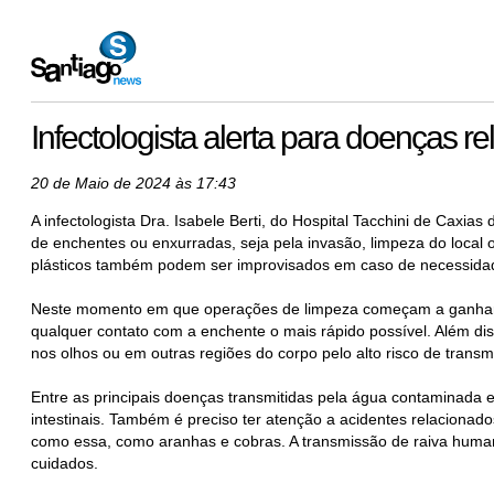
Infectologista alerta para doenças 
20 de Maio de 2024 às 17:43
A infectologista Dra. Isabele Berti, do Hospital Tacchini de Caxi
de enchentes ou enxurradas, seja pela invasão, limpeza do local
plásticos também podem ser improvisados em caso de necessidade
Neste momento em que operações de limpeza começam a ganhar fo
qualquer contato com a enchente o mais rápido possível. Além di
nos olhos ou em outras regiões do corpo pelo alto risco de trans
Entre as principais doenças transmitidas pela água contaminada e
intestinais. Também é preciso ter atenção a acidentes relaciona
como essa, como aranhas e cobras. A transmissão de raiva huma
cuidados.