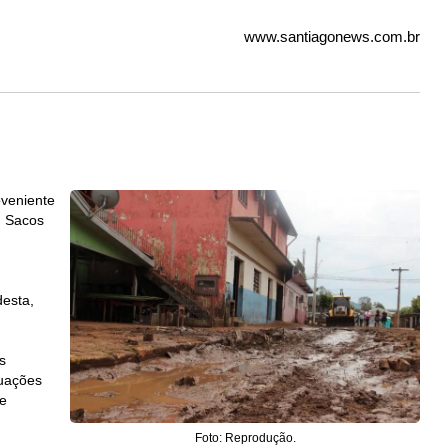
www.santiagonews.com.br
oveniente
. Sacos
desta,
s
tuações
ce
Foto: Reprodução.