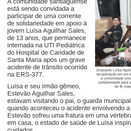
A comunidade santiaguense
está sendo convidada a
participar de uma corrente
de solidariedade em apoio à
jovem Luísa Aguilhar Sales,
de 13 anos, que permanece
internada na UTI Pediátrica
do Hospital de Caridade de
Santa Maria após um grave
acidente de trânsito ocorrido
Enquanto Luísa Aguilh
na ERS-377.
recuperação em um lei
a comunidade unem
solidariedade para 
Luísa e seu irmão gêmeo,
de fé, es
Estevão Aguilhar Sales,
estavam visitando o pai, o guarda municipal
quando aconteceu o acidente envolvendo a 
Estevão sofreu uma fratura em uma vértebra
em casa, o estado de saúde de Luísa inspi
cuidados.