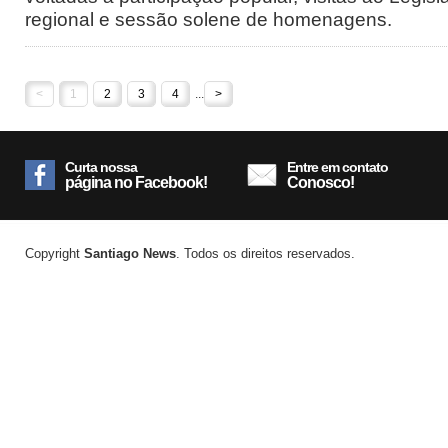
regional e sessão solene de homenagens.
<
1
2
3
4
...
>
Curta nossa
Entre em contato
página no Facebook!
Conosco!
Copyright
Santiago News
. Todos os direitos reservados.