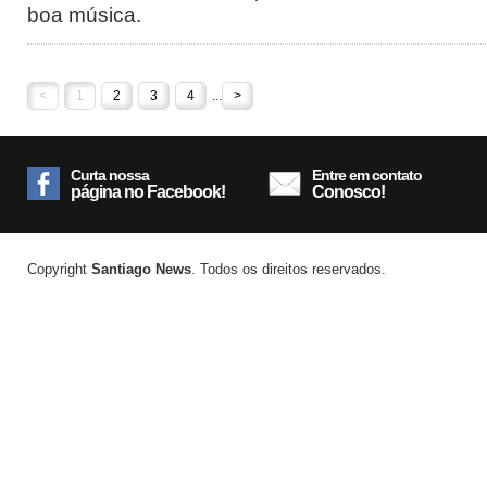
boa música.
<
1
2
3
4
...
>
Curta nossa
Entre em contato
página no Facebook!
Conosco!
Copyright
Santiago News
. Todos os direitos reservados.