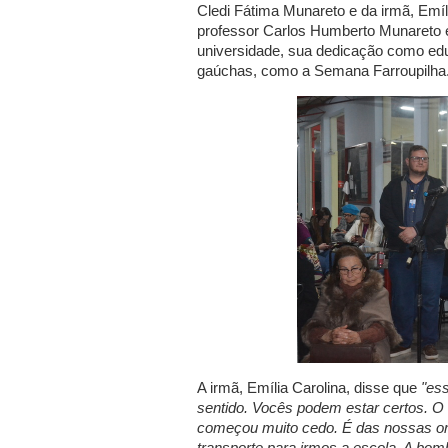
Cledi Fátima Munareto e da irmã, Emíl
professor Carlos Humberto Munareto 
universidade, sua dedicação como edu
gaúchas, como a Semana Farroupilha
A irmã, Emília Carolina, disse que
"ess
sentido. Vocês podem estar certos. O
começou muito cedo. É das nossas ori
transporte para irmos a escola. A bom