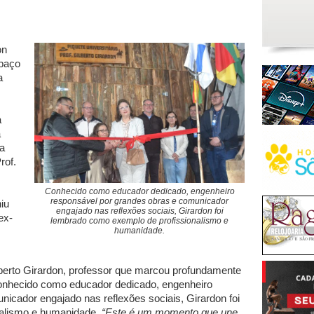
on
spaço
a
a
a
 a
rof.
Conhecido como educador dedicado, engenheiro
responsável por grandes obras e comunicador
iu
engajado nas reflexões sociais, Girardon foi
ex-
lembrado como exemplo de profissionalismo e
humanidade.
berto Girardon, professor que marcou profundamente
. Conhecido como educador dedicado, engenheiro
icador engajado nas reflexões sociais, Girardon foi
nalismo e humanidade.
“Este é um momento que une