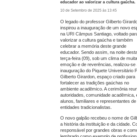
educador ao valorizar a cultura gaúcha.
10 de Setembro de 2025 às 13:45
O legado do professor Gilberto Girard
inspirou a inauguração de um novo e
na URI Câmpus Santiago, voltado par
valorizar a cultura gaúcha e também
celebrar a memória deste grande
educador. Sendo assim, na noite dest
terça-feira (09), sob um clima de muit
emoção e de reverências, realizou-se
inauguração do Piquete Universitário P
Gilberto Girardon, espaço criado para
fortalecer as tradições gaúchas no
ambiente acadêmico. A cerimônia reun
autoridades, comunidade acadêmica, 
alunos, familiares e representantes de
entidades tradicionalistas.
O novo galpão recebeu o nome de Gil
a história da instituição e da cidade
responsável por grandes obras e comun
lembrado como exemplo de profissio