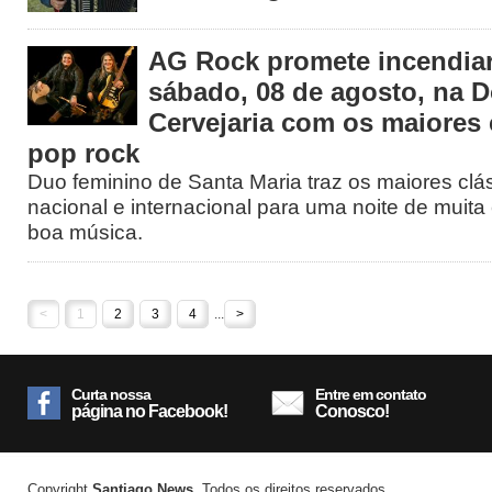
AG Rock promete incendiar
sábado, 08 de agosto, na 
Cervejaria com os maiores 
pop rock
Duo feminino de Santa Maria traz os maiores clá
nacional e internacional para uma noite de muita 
boa música.
<
1
2
3
4
...
>
Curta nossa
Entre em contato
página no Facebook!
Conosco!
Copyright
Santiago News
. Todos os direitos reservados.