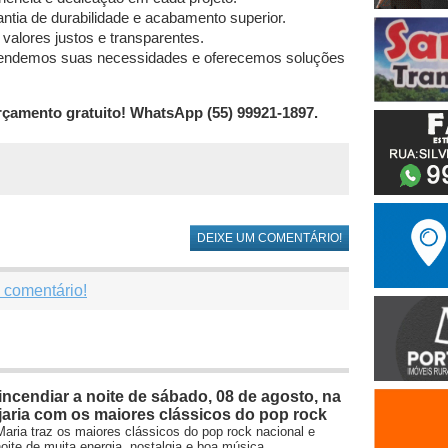
antia de durabilidade e acabamento superior.
lores justos e transparentes.
tendemos suas necessidades e oferecemos soluções
orçamento gratuito! WhatsApp (55) 99921-1897.
DEIXE UM COMENTÁRIO!
 comentário!
ncendiar a noite de sábado, 08 de agosto, na
aria com os maiores clássicos do pop rock
aria traz os maiores clássicos do pop rock nacional e
oite de muita energia, nostalgia e boa música.