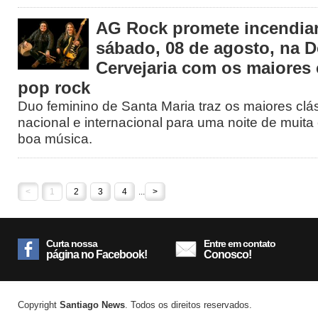
AG Rock promete incendiar
sábado, 08 de agosto, na 
Cervejaria com os maiores 
pop rock
Duo feminino de Santa Maria traz os maiores clá
nacional e internacional para uma noite de muita 
boa música.
<
1
2
3
4
...
>
Curta nossa
Entre em contato
página no Facebook!
Conosco!
Copyright
Santiago News
. Todos os direitos reservados.