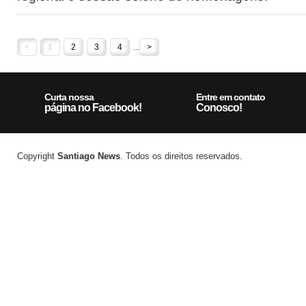
<
1
2
3
4
...
>
Curta nossa
Entre em contato
página no Facebook!
Conosco!
Copyright
Santiago News
. Todos os direitos reservados.