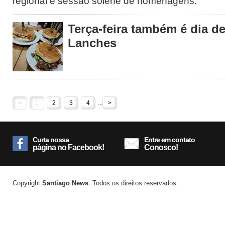
regional e sessão solene de homenagens.
Terça-feira também é dia 
Lanches
<
1
2
3
4
...
>
Curta nossa
Entre em contato
página no Facebook!
Conosco!
Copyright
Santiago News
. Todos os direitos reservados.