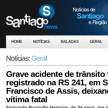
HOME
NOTÍCIAS
BALADAS
GERAL
Notícias:
Geral
Grave acidente de trânsito 
registrado na RS 241, em 
Francisco de Assis, deixa
vítima fatal
Fernando Busnello Hemann, de 34 anos, era s