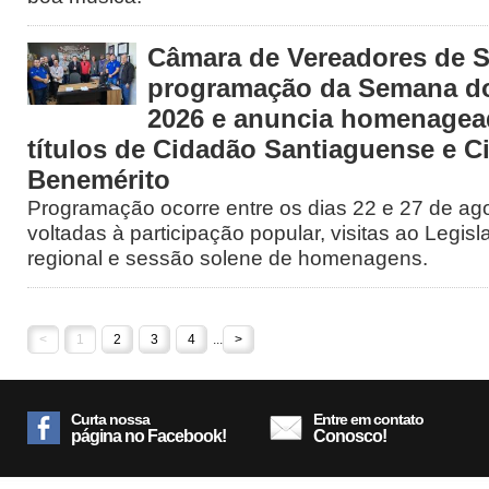
Câmara de Vereadores de S
programação da Semana d
2026 e anuncia homenage
títulos de Cidadão Santiaguense e C
Benemérito
Programação ocorre entre os dias 22 e 27 de ago
voltadas à participação popular, visitas ao Legisl
regional e sessão solene de homenagens.
<
1
2
3
4
...
>
Curta nossa
Entre em contato
página no Facebook!
Conosco!