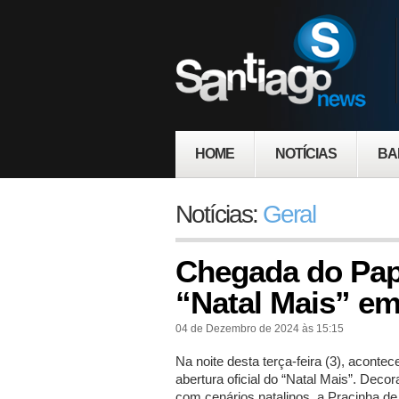
HOME
NOTÍCIAS
BA
Notícias:
Geral
Chegada do Papa
“Natal Mais” em
04 de Dezembro de 2024 às 15:15
Na noite desta terça-feira (3), acontec
abertura oficial do “Natal Mais”. Deco
com cenários natalinos, a Pracinha de