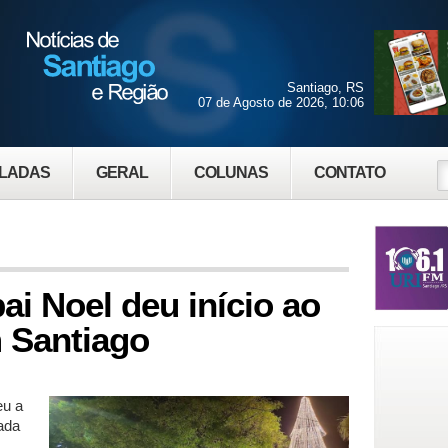
Santiago, RS
07 de Agosto de 2026, 10:06
LADAS
GERAL
COLUNAS
CONTATO
i Noel deu início ao
 Santiago
eu a
rada