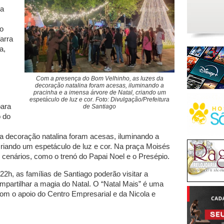
 a
do
arra
a,
Com a presença do Bom Velhinho, as luzes da
decoração natalina foram acesas, iluminando a
pracinha e a imensa árvore de Natal, criando um
espetáculo de luz e cor. Foto: Divulgação/Prefeitura
para
de Santiago
o do
a decoração natalina foram acesas, iluminando a
criando um espetáculo de luz e cor. Na praça Moisés
enários, como o trenó do Papai Noel e o Presépio.
2h, as famílias de Santiago poderão visitar a
ompartilhar a magia do Natal. O “Natal Mais” é uma
om o apoio do Centro Empresarial e da Nicola e