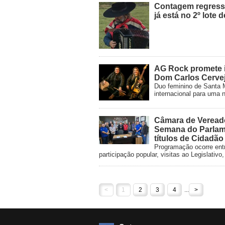
Contagem regressi
já está no 2º lote 
AG Rock promete i
Dom Carlos Cervej
Duo feminino de Santa M
internacional para uma n
Câmara de Veread
Semana do Parlam
títulos de Cidadã
Programação ocorre entr
participação popular, visitas ao Legislati
<
1
2
3
4
...
>