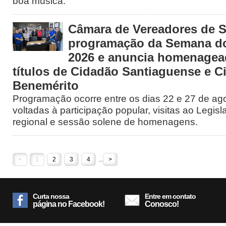
boa música.
Câmara de Vereadores de S
programação da Semana d
2026 e anuncia homenage
títulos de Cidadão Santiaguense e C
Benemérito
Programação ocorre entre os dias 22 e 27 de ago
voltadas à participação popular, visitas ao Legisl
regional e sessão solene de homenagens.
<
1
2
3
4
...
>
Curta nossa
Entre em contato
página no Facebook!
Conosco!