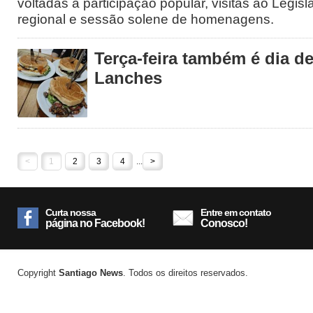
voltadas à participação popular, visitas ao Legisl
regional e sessão solene de homenagens.
Terça-feira também é dia 
Lanches
<
1
2
3
4
...
>
Curta nossa
Entre em contato
página no Facebook!
Conosco!
Copyright
Santiago News
. Todos os direitos reservados.