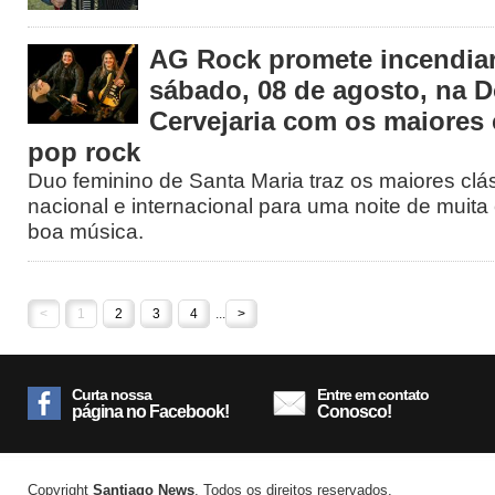
AG Rock promete incendiar
sábado, 08 de agosto, na 
Cervejaria com os maiores 
pop rock
Duo feminino de Santa Maria traz os maiores clá
nacional e internacional para uma noite de muita 
boa música.
<
1
2
3
4
...
>
Curta nossa
Entre em contato
página no Facebook!
Conosco!
Copyright
Santiago News
. Todos os direitos reservados.