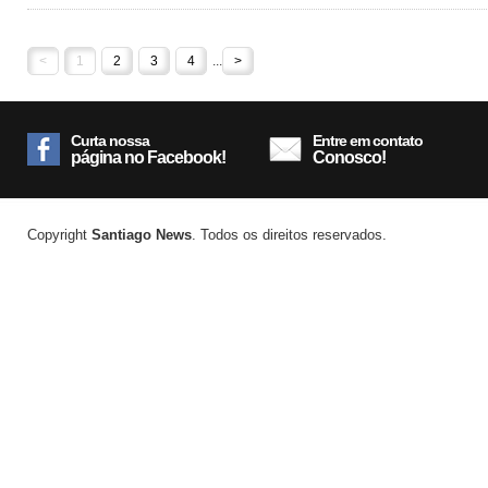
<
1
2
3
4
...
>
Curta nossa
Entre em contato
página no Facebook!
Conosco!
Copyright
Santiago News
. Todos os direitos reservados.