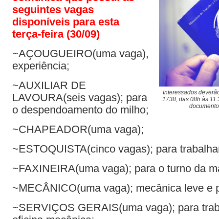
seguintes vagas
disponíveis para esta
terça-feira (30/09)
~AÇOUGUEIRO(uma vaga),
experiência;
~AUXILIAR DE
Interessados deverã
LAVOURA(seis vagas); para
1738, das 08h às 11:
documento 
o despendoamento do milho;
~CHAPEADOR(uma vaga);
~ESTOQUISTA(cinco vagas); para trabalhar
~FAXINEIRA(uma vaga); para o turno da m
~MECÂNICO(uma vaga); mecânica leve e 
~SERVIÇOS GERAIS(uma vaga); para trab