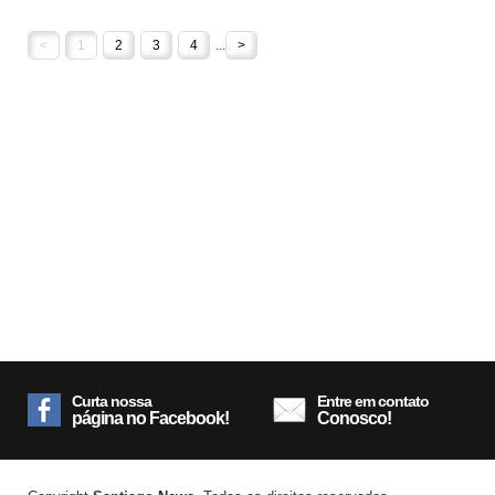
<
1
2
3
4
...
>
Curta nossa
Entre em contato
página no Facebook!
Conosco!