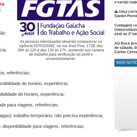
o varejo regi
ta
:
🙏 Uma corre
Suelen Perei
Contagem re
O
Universitário
não
está no 2º lo
As pessoas interessadas deverão comparecer na
AG Rock prom
agência FGTAS/SINE, na rua José Piva, 1738, das
de sábado, 0
ia;
08h às 12h e das 13h às 17h , portando sua carteira
Carlos Cerve
de trabalho para verificação do perfil e
encaminhamento.
MAIS NOTÍ
s, referências;
bilidade de horário, experiência;
ilidade de horário, experiência;
de para viagens, referências;
): trabalho temporário, não precisa experiência;
ponibilidade para viagens, referências;