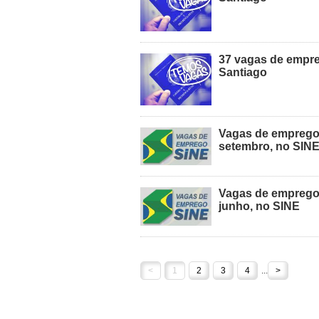
37 vagas de empreg
Santiago
Vagas de emprego 
setembro, no SIN
Vagas de emprego 
junho, no SINE
<
1
2
3
4
...
>