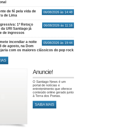
onal
nte de fé pela vida de
06/08/2026 às 14:48
ra de Lima
gressiva: 1º Retoço
06/08/2026 às 11:16
 da URI Santiago já
te de ingressos
ete incendiar a noite
05/08/2026 às 19:44
8 de agosto, na Dom
jaria com os maiores clássicos do pop rock
CIAS
Anuncie!
O Santiago News é um
portal de notícias e
entretenimento que oferece
conteúdo online gerado junto
à Terra dos Poetas.
SAIBA MAIS