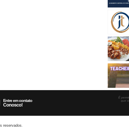
É permit
Entre em contato
que c
Conosco!
os reservados.