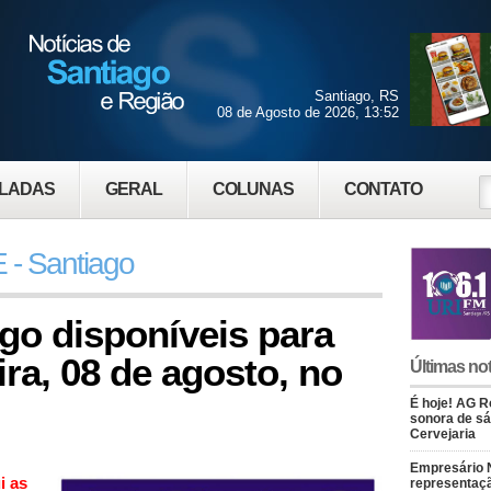
Santiago, RS
08 de Agosto de 2026, 13:52
LADAS
GERAL
COLUNAS
CONTATO
 - Santiago
go disponíveis para
ra, 08 de agosto, no
Últimas not
É hoje! AG Ro
sonora de s
Cervejaria
Empresário 
i as
representaçã