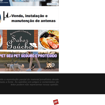
ida a reprodução parcial do material jornalístico desde
itada a fonte. As opiniões em artigos e comentários do
leitor podem não representar nossa opinião.