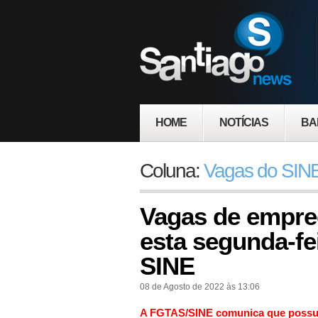
HOME
NOTÍCIAS
BA
Coluna:
Vagas do SINE
Vagas de empre
esta segunda-fei
SINE
08 de Agosto de 2022 às 13:06
A FGTAS/SINE comunica que possu