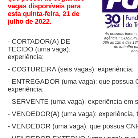
vagas disponíveis para
esta quinta-feira, 21 de
julho de 2022.
As pessoas intere
agência FGTAS/SINE
- CORTADOR(A) DE
08h às 12h e das 13h
de trabalho pa
TECIDO (uma vaga):
enc
experiência;
- COSTUREIRA (seis vagas): experiência;
- ENTREGADOR (uma vaga): que possua C
experiência;
- SERVENTE (uma vaga): experiência em s
- VENDEDOR(A) (uma vaga): experiência, tr
- VENDEDOR (uma vaga): que possua CNH “