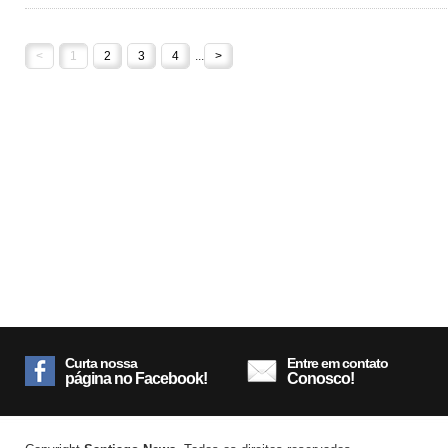
<
1
2
3
4
...
>
Curta nossa
Entre em contato
página no Facebook!
Conosco!