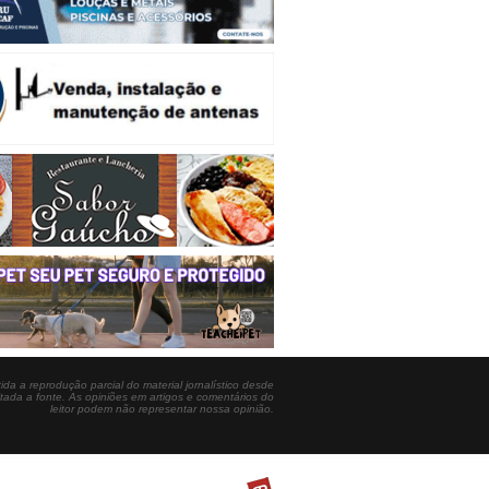
ida a reprodução parcial do material jornalístico desde
itada a fonte. As opiniões em artigos e comentários do
leitor podem não representar nossa opinião.