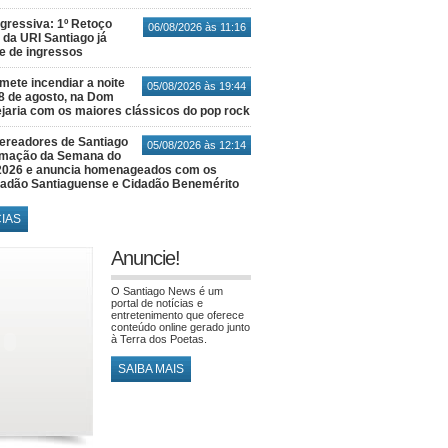
gressiva: 1º Retoço
06/08/2026 às 11:16
 da URI Santiago já
te de ingressos
ete incendiar a noite
05/08/2026 às 19:44
8 de agosto, na Dom
jaria com os maiores clássicos do pop rock
ereadores de Santiago
05/08/2026 às 12:14
amação da Semana do
2026 e anuncia homenageados com os
idadão Santiaguense e Cidadão Benemérito
CIAS
Anuncie!
O Santiago News é um
portal de notícias e
entretenimento que oferece
conteúdo online gerado junto
à Terra dos Poetas.
SAIBA MAIS