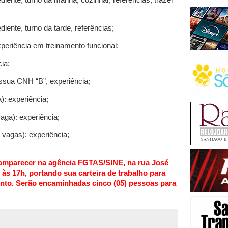
nte, turno da tarde, referências;
riência em treinamento funcional;
ia;
ua CNH “B”, experiência;
 experiência;
a): experiência;
gas): experiência;
omparecer na agência FGTAS/SINE, na rua José
 às 17h, portando sua carteira de trabalho para
ento. Serão encaminhadas cinco (05) pessoas para