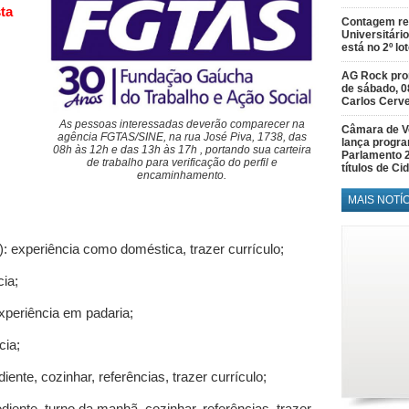
ta
Contagem re
Universitário
está no 2º lo
AG Rock prom
de sábado, 0
Carlos Cerve
As pessoas interessadas deverão comparecer na
Câmara de V
agência FGTAS/SINE, na rua José Piva, 1738, das
lança progr
08h às 12h e das 13h às 17h , portando sua carteira
Parlamento 
de trabalho para verificação do perfil e
títulos de C
encaminhamento.
MAIS NOTÍ
xperiência como doméstica, trazer currículo;
ia;
eriência em padaria;
ia;
te, cozinhar, referências, trazer currículo;
nte, turno da manhã, cozinhar, referências, trazer