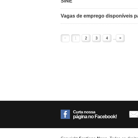
SINE
Vagas de emprego disponíveis pa
<
1
2
3
4
...
>
Curta nossa
página no Facebook!