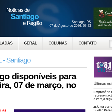
Santiago, RS
07 de Agosto de 2026, 05:23
LADAS
GERAL
COLUNAS
CONTATO
 - Santiago
go disponíveis para
ira, 07 de março, no
Últimas not
Empresário 
representaçã
o varejo regi
🙏 Uma corre
i as
Suelen Perei