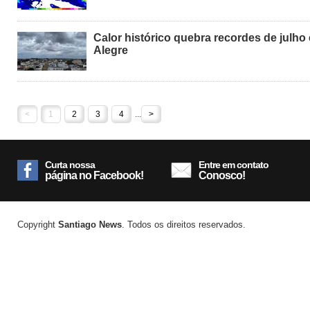
Calor histórico quebra recordes de julho
Alegre
<
1
2
3
4
...
>
Curta nossa
Entre em contato
página no Facebook!
Conosco!
Copyright
Santiago News
. Todos os direitos reservados.