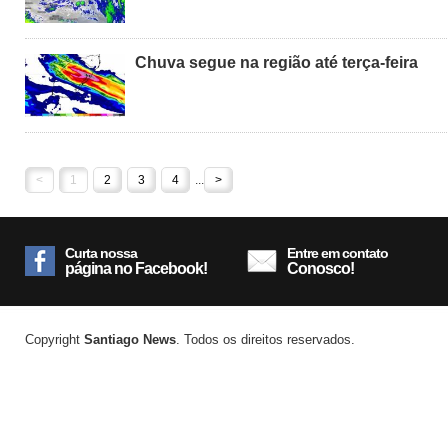
Chuva segue na região até terça-feira
<
1
2
3
4
...
>
Curta nossa
Entre em contato
página no Facebook!
Conosco!
Copyright
Santiago News
. Todos os direitos reservados.