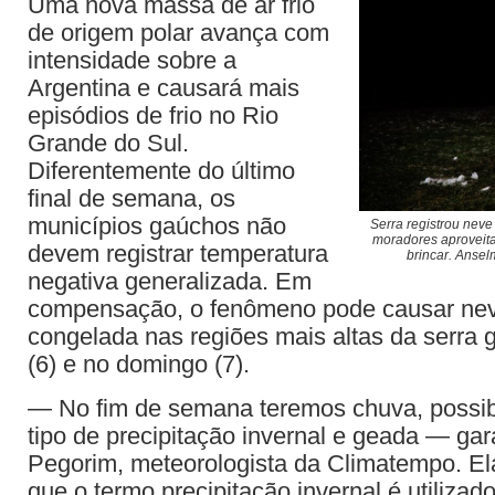
Uma nova massa de ar frio
de origem polar avança com
intensidade sobre a
Argentina e causará mais
episódios de frio no Rio
Grande do Sul.
Diferentemente do último
final de semana, os
municípios gaúchos não
Serra registrou neve
moradores aproveita
devem registrar temperatura
brincar. Anse
negativa generalizada. Em
compensação, o fenômeno pode causar ne
congelada nas regiões mais altas da serra
(6) e no domingo (7).
— No fim de semana teremos chuva, possib
tipo de precipitação invernal e geada — gar
Pegorim, meteorologista da Climatempo. Ela
que o termo precipitação invernal é utilizado