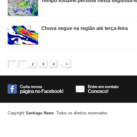
Tempo instável persiste nesta segunda-fe
Chuva segue na região até terça-feira
<
1
2
3
4
...
>
Curta nossa
Entre em contato
página no Facebook!
Conosco!
Copyright
Santiago News
. Todos os direitos reservados.