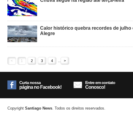
Chuva segue na região até terça-feira
Calor histórico quebra recordes de julho
Alegre
<
1
2
3
4
...
>
Curta nossa
Entre em contato
página no Facebook!
Conosco!
Copyright
Santiago News
. Todos os direitos reservados.