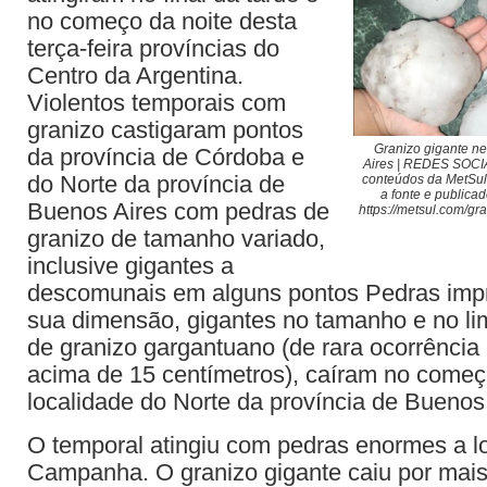
no começo da noite desta
terça-feira províncias do
Centro da Argentina.
Violentos temporais com
granizo castigaram pontos
Granizo gigante ne
da província de Córdoba e
Aires | REDES SOCI
do Norte da província de
conteúdos da MetSul
a fonte e publicad
Buenos Aires com pedras de
https://metsul.com/gr
granizo de tamanho variado,
inclusive gigantes a
descomunais em alguns pontos Pedras impr
sua dimensão, gigantes no tamanho e no lim
de granizo gargantuano (de rara ocorrênci
acima de 15 centímetros), caíram no começ
localidade do Norte da província de Buenos 
O temporal atingiu com pedras enormes a l
Campanha. O granizo gigante caiu por mais