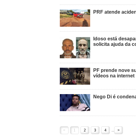
PRF atende acide
Idoso está desapa
solicita ajuda da
PF prende nove sus
vídeos na internet
Nego Di é condena
<
1
2
3
4
...
>