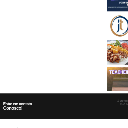
É permit
Entre em contato
que c
Conosco!