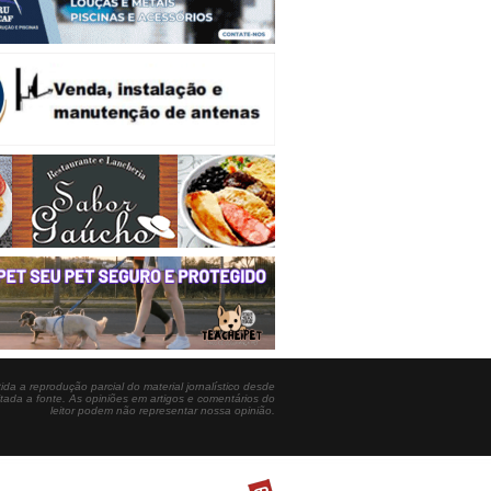
ida a reprodução parcial do material jornalístico desde
itada a fonte. As opiniões em artigos e comentários do
leitor podem não representar nossa opinião.