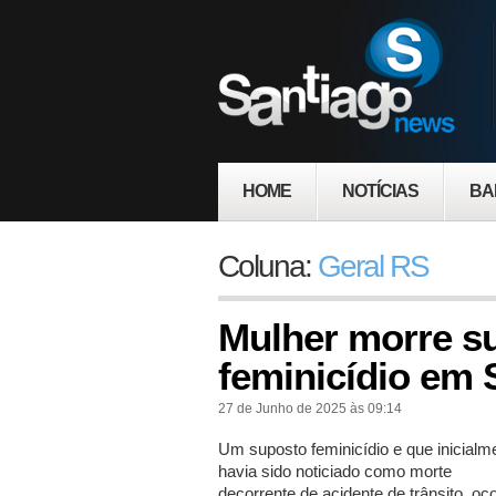
HOME
NOTÍCIAS
BA
Coluna:
Geral RS
Mulher morre s
feminicídio em
27 de Junho de 2025 às 09:14
Um suposto feminicídio e que inicialm
havia sido noticiado como morte
decorrente de acidente de trânsito, oc