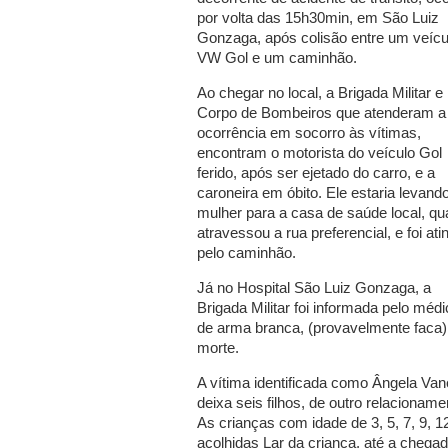
por volta das 15h30min, em São Luiz
Gonzaga, após colisão entre um veícu
VW Gol e um caminhão.
Ao chegar no local, a Brigada Militar e
Corpo de Bombeiros que atenderam a
ocorrência em socorro às vítimas,
encontram o motorista do veículo Gol
ferido, após ser ejetado do carro, e a
caroneira em óbito. Ele estaria levand
mulher para a casa de saúde local, q
atravessou a rua preferencial, e foi ati
pelo caminhão.
Já no Hospital São Luiz Gonzaga, a
Brigada Militar foi informada pelo méd
de arma branca, (provavelmente faca),
morte.
A vítima identificada como Ângela Van
deixa seis filhos, de outro relacionamen
As crianças com idade de 3, 5, 7, 9, 1
acolhidas Lar da criança, até a chegad