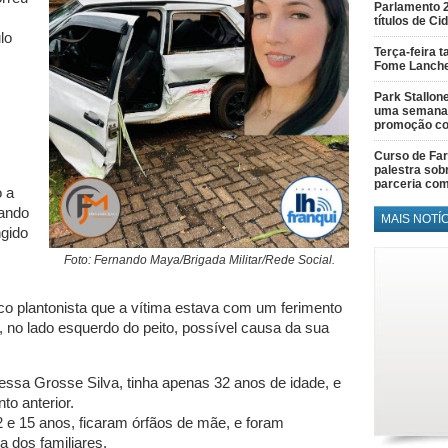
Parlamento 
títulos de C
lo
Terça-feira 
Fome Lanch
Park Stallon
uma semana 
promoção co
Curso de Fa
palestra sob
parceria co
o a
uando
MAIS NOTÍ
ngido
Foto: Fernando Maya/Brigada Militar/Rede Social.
ico plantonista que a vítima estava com um ferimento
 no lado esquerdo do peito, possível causa da sua
essa Grosse Silva, tinha apenas 32 anos de idade, e
to anterior.
2 e 15 anos, ficaram órfãos de mãe, e foram
a dos familiares.