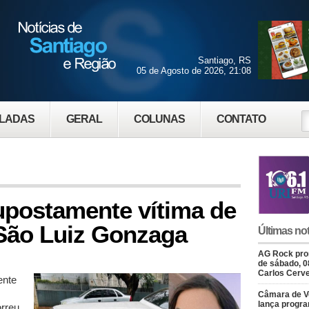
Santiago, RS
05 de Agosto de 2026, 21:08
LADAS
GERAL
COLUNAS
CONTATO
upostamente vítima de
 São Luiz Gonzaga
Últimas not
AG Rock prom
de sábado, 0
Carlos Cerve
ente
Câmara de V
lança progr
orreu