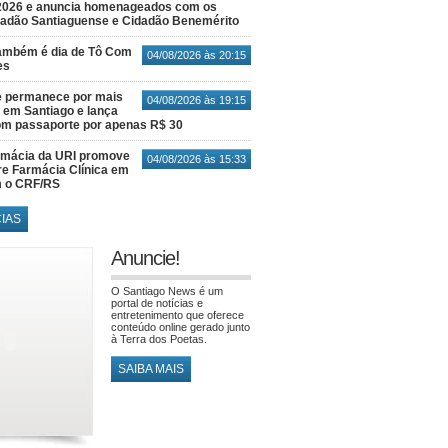
2026 e anuncia homenageados com os
idadão Santiaguense e Cidadão Benemérito
também é dia de Tô Com
04/08/2026 às 20:15
es
e permanece por mais
04/08/2026 às 19:15
em Santiago e lança
m passaporte por apenas R$ 30
rmácia da URI promove
04/08/2026 às 15:33
re Farmácia Clínica em
m o CRF/RS
CIAS
Anuncie!
O Santiago News é um
portal de notícias e
entretenimento que oferece
conteúdo online gerado junto
à Terra dos Poetas.
SAIBA MAIS