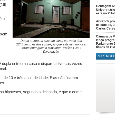
(16)
Contagem re
Universitário
está no 2º lo
é o
AG Rock prom
de sábado, 0
Carlos Cerve
á sem
Câmara de V
lança progr
Dupla entrou na casa do casal por volta das
Parlamento 
22h45min. As duas crianças que estavam no local
títulos de C
foram entregues a familiares. Polícia Civil /
Divulgação
MAIS NOTÍ
dupla entrou na casa e disparou diversas vezes
ocal.
 de 10 e três anos de idade. Elas não ficaram
res.
 das hipóteses, segundo o delegado, é que o crime
.