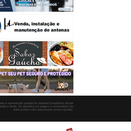
ida a reprodução parcial do material jornalístico desde
itada a fonte. As opiniões em artigos e comentários do
leitor podem não representar nossa opinião.