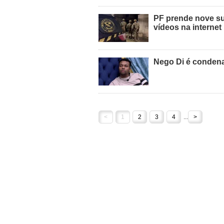
PF prende nove sus
vídeos na internet
Nego Di é condena
<
1
2
3
4
...
>