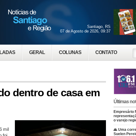
Santiago, RS
07 de Agosto de 2026, 09:37
LADAS
GERAL
COLUNAS
CONTATO
do dentro de casa em
Últimas not
Empresário 
representaçã
o varejo regi
6 mil
🙏 Uma corre
Suelen Perei
 foi