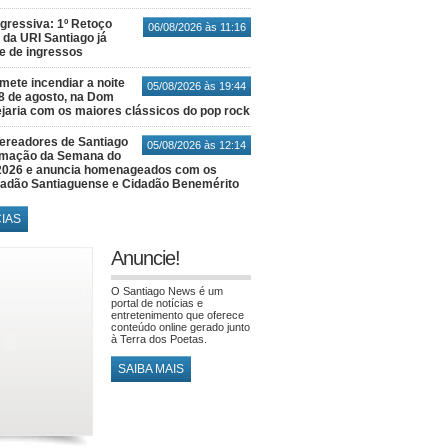
gressiva: 1º Retoço
06/08/2026 às 11:16
 da URI Santiago já
te de ingressos
ete incendiar a noite
05/08/2026 às 19:44
8 de agosto, na Dom
jaria com os maiores clássicos do pop rock
ereadores de Santiago
05/08/2026 às 12:14
amação da Semana do
2026 e anuncia homenageados com os
idadão Santiaguense e Cidadão Benemérito
CIAS
Anuncie!
O Santiago News é um
portal de notícias e
entretenimento que oferece
conteúdo online gerado junto
à Terra dos Poetas.
SAIBA MAIS