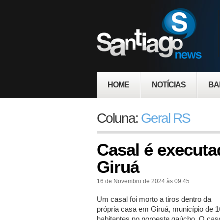
HOME
NOTÍCIAS
BA
Coluna:
Geral RS
Casal é executa
Giruá
16 de Novembro de 2024 às 09:45
Um casal foi morto a tiros dentro da
própria casa em Giruá, município de 1
habitantes no noroeste gaúcho. O caso