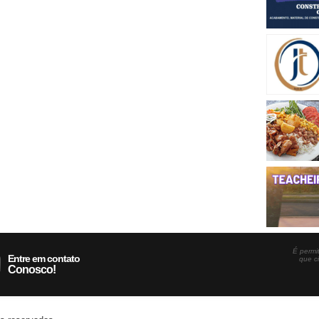
É permit
Entre em contato
que c
Conosco!