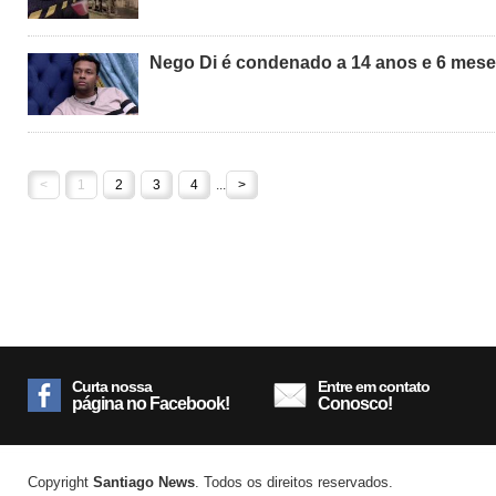
Nego Di é condenado a 14 anos e 6 mese
<
1
2
3
4
...
>
Curta nossa
Entre em contato
página no Facebook!
Conosco!
Copyright
Santiago News
. Todos os direitos reservados.