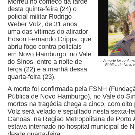
Morreu no começo da tarde
desta quinta-feira (24) o
policial militar Rodrigo
Weber Volz, de 31 anos,
uma das vítimas do atirador
Edson Fernando Crippa, que
abriu fogo contra policiais
em Novo Hamburgo, no Vale
do Sinos, entre a noite de
A morte foi confi
Pública de Novo 
terça (22) e a manhã dessa
quarta-feira (23).
A morte foi confirmada pela FSNH (Fundaç
Pública de Novo Hamburgo), no Vale do Si
mortos na tragédia chega a cinco, com oito 
Volz será velado e sepultado nesta sexta-fe
Canoas, na Região Metropolitana de Porto A
estava internado no hospital municipal de
desde quarta-feira.