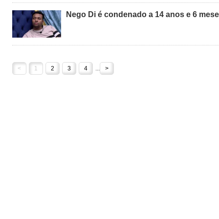
Nego Di é condenado a 14 anos e 6 mese
<
1
2
3
4
...
>