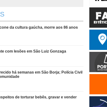
RS
cone da cultura gaúcha, morre aos 86 anos
nte com lesões em São Luiz Gonzaga
recido há semanas em São Borja; Polícia Civil
 comunidade
peitos de torturar bebês, gravar e vender