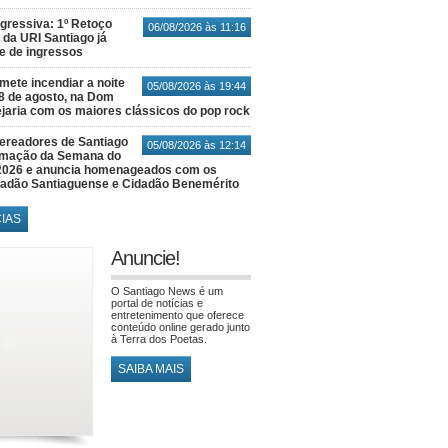
gressiva: 1º Retoço
06/08/2026 às 11:16
 da URI Santiago já
te de ingressos
ete incendiar a noite
05/08/2026 às 19:44
8 de agosto, na Dom
jaria com os maiores clássicos do pop rock
ereadores de Santiago
05/08/2026 às 12:14
amação da Semana do
2026 e anuncia homenageados com os
idadão Santiaguense e Cidadão Benemérito
CIAS
Anuncie!
O Santiago News é um
portal de notícias e
entretenimento que oferece
conteúdo online gerado junto
à Terra dos Poetas.
SAIBA MAIS