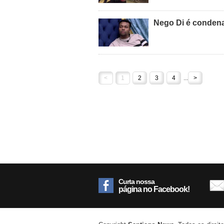
Nego Di é condena
<
1
2
3
4
...
>
Curta nossa
página no Facebook!