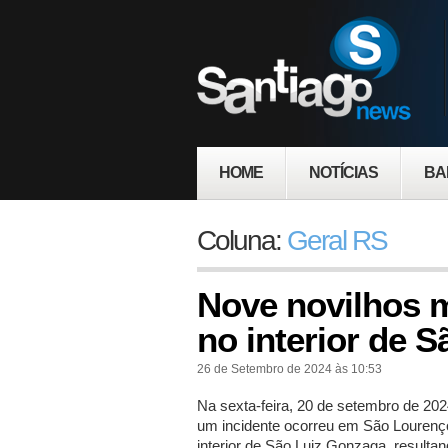
HOME
NOTÍCIAS
BA
Coluna:
Geral RS
Nove novilhos 
no interior de 
26 de Setembro de 2024 às 10:53
Na sexta-feira, 20 de setembro de 202
um incidente ocorreu em São Lourenç
interior de São Luiz Gonzaga, resulta