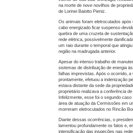
na morte de nove novilhos de proprie
de Lorinei Baiotto Pieniz.
Os animais foram eletrocutados após
cabo energizado ficar suspenso devid
quebra de uma cruzeta de sustentaçã
rede elétrica, possivelmente danificad
um raio durante o temporal que atingiu
região na madrugada anterior.
Apesar do intenso trabalho de manute
sistemas de distribuição de energia à
falhas imprevistas. Após o ocorrido, 
prontamente, efetuou a indenização p
estava distante da sede da propriedade
proprietário realizava a conferência d
Infelizmente, esse foi o segundo caso
área de atuação da Cermissões em um
morreram eletrocutados no Rincão Boni
Diante dessas ocorrências, o presid
lamentou profundamente os fatos e, e
intensificação das inspeções nas rede