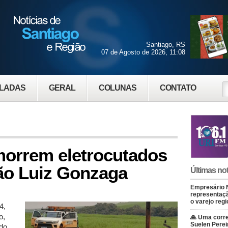
Santiago, RS
07 de Agosto de 2026, 11:08
LADAS
GERAL
COLUNAS
CONTATO
morrem eletrocutados
São Luiz Gonzaga
Últimas not
Empresário 
representaçã
o varejo regi
4,
o,
🙏 Uma corre
Suelen Perei
ndo