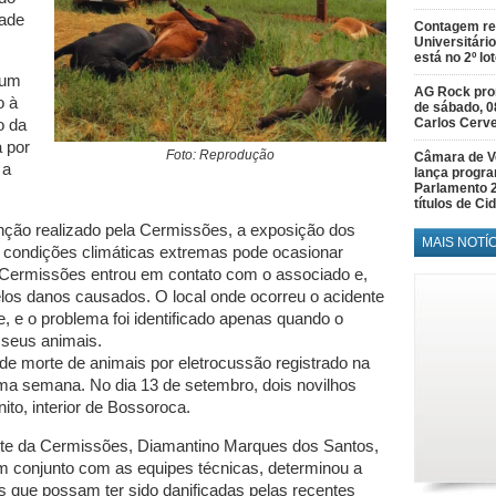
dade
Contagem re
Universitário
está no 2º lo
 um
AG Rock prom
o à
de sábado, 0
Carlos Cerve
o da
a por
Foto: Reprodução
Câmara de V
 a
lança progr
Parlamento 
títulos de C
nção realizado pela Cermissões, a exposição dos
MAIS NOTÍ
s condições climáticas extremas pode ocasionar
a Cermissões entrou em contato com o associado e,
elos danos causados. O local onde ocorreu o acidente
, e o problema foi identificado apenas quando o
e seus animais.
 de morte de animais por eletrocussão registrado na
a semana. No dia 13 de setembro, dois novilhos
to, interior de Bossoroca.
ente da Cermissões, Diamantino Marques dos Santos,
m conjunto com as equipes técnicas, determinou a
s que possam ter sido danificadas pelas recentes