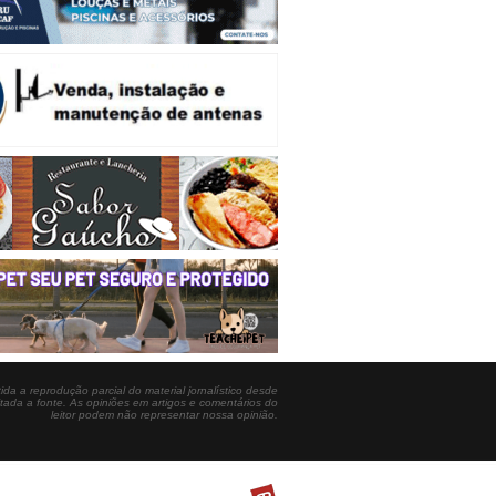
ida a reprodução parcial do material jornalístico desde
itada a fonte. As opiniões em artigos e comentários do
leitor podem não representar nossa opinião.