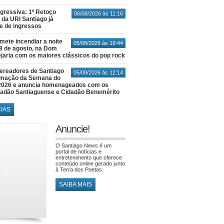
gressiva: 1º Retoço
06/08/2026 às 11:16
 da URI Santiago já
te de ingressos
ete incendiar a noite
05/08/2026 às 19:44
8 de agosto, na Dom
jaria com os maiores clássicos do pop rock
ereadores de Santiago
05/08/2026 às 12:14
amação da Semana do
2026 e anuncia homenageados com os
idadão Santiaguense e Cidadão Benemérito
CIAS
Anuncie!
O Santiago News é um
portal de notícias e
entretenimento que oferece
conteúdo online gerado junto
à Terra dos Poetas.
SAIBA MAIS