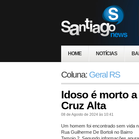
HOME
NOTÍCIAS
BA
Coluna:
Geral RS
Idoso é morto a
Cruz Alta
08 de Agosto de 2024 às 10:41
Um homem foi encontrado sem vida n
Rua Guilherme De Bortoli no Bairro
Tamoio 2. Segundo informações apur