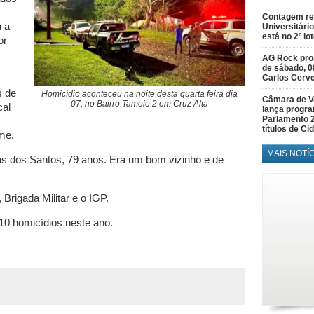
Contagem re
u a
Universitário
está no 2º lo
or
AG Rock prom
de sábado, 0
Carlos Cerve
s de
Homicídio aconteceu na noite desta quarta feira dia
Câmara de V
07, no Bairro Tamoio 2 em Cruz Alta
cal
lança progr
Parlamento 
títulos de C
me.
MAIS NOTÍ
ias dos Santos, 79 anos. Era um bom vizinho e de
 Brigada Militar e o IGP.
 10 homicídios neste ano.