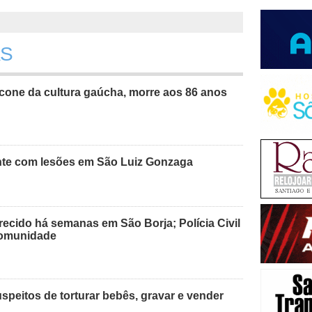
RS
cone da cultura gaúcha, morre aos 86 anos
nte com lesões em São Luiz Gonzaga
recido há semanas em São Borja; Polícia Civil
 comunidade
peitos de torturar bebês, gravar e vender