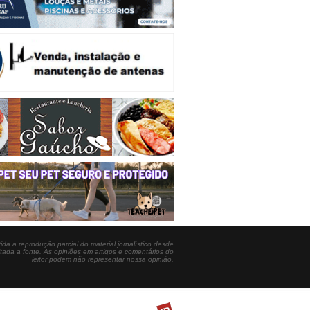
ida a reprodução parcial do material jornalístico desde
itada a fonte. As opiniões em artigos e comentários do
leitor podem não representar nossa opinião.