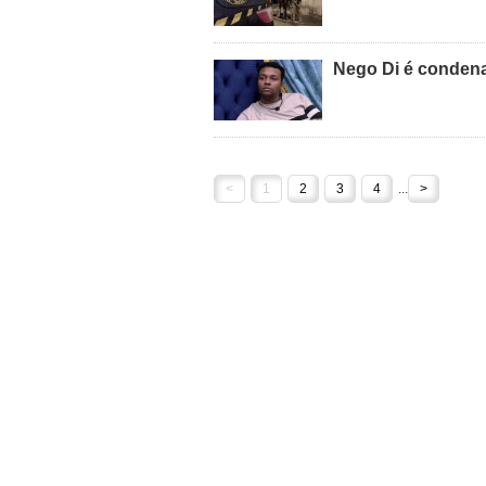
Nego Di é condena
<
1
2
3
4
...
>