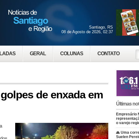
Santiago, RS
08 de Agosto de 2026, 02:37
LADAS
GERAL
COLUNAS
CONTATO
 golpes de enxada em
Últimas not
Empresário 
representaçã
o varejo regi
a
🙏 Uma corre
Suelen Perei
ados