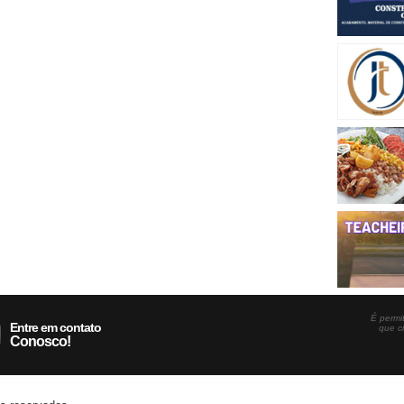
É permit
Entre em contato
que c
Conosco!