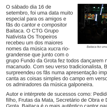
O sábado dia 16 de
setembro, foi uma data muito
especial para os amigos e
fãs do cantor e compositor
Baitaca. O CTG Grupo
Nativista Os Tropeiros
recebeu um dos maiores
Baitaca fez um
nomes da música xucra rio-
grandense que junto com o
grupo Fundo da Grota fez todos dançarem 
macanudo. Com seu verso tradicionalista, B
surpreendeu os fãs numa apresentação im
canta as coisas simples do campo em verso
os admiradores da música galponeira.
Autor e intérprete de sucessos como: Pedid
filho, Frutas da Mata, Secretário de Obra e
Grota, Baitaca é o mais autêntico cantor g