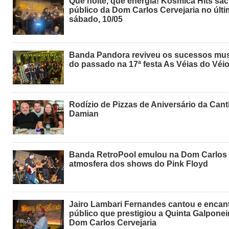
Que noite, que energia! Kósmica Hits sa
público da Dom Carlos Cervejaria no últ
sábado, 10/05
Banda Pandora reviveu os sucessos mus
do passado na 17ª festa As Véias do Véi
Rodízio de Pizzas de Aniversário da Cant
Damian
Banda RetroPool emulou na Dom Carlos
atmosfera dos shows do Pink Floyd
Jairo Lambari Fernandes cantou e encan
público que prestigiou a Quinta Galponei
Dom Carlos Cervejaria