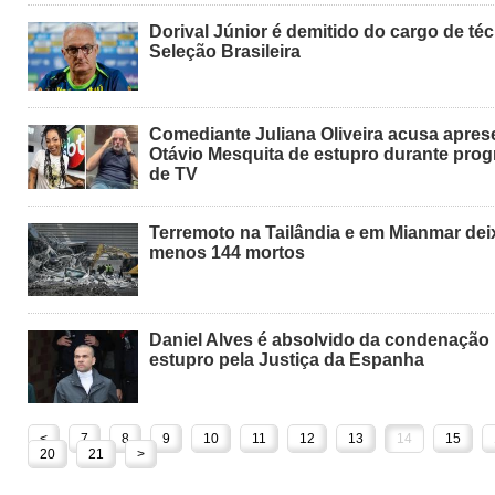
Dorival Júnior é demitido do cargo de té
Seleção Brasileira
Comediante Juliana Oliveira acusa apres
Otávio Mesquita de estupro durante pro
de TV
Terremoto na Tailândia e em Mianmar dei
menos 144 mortos
Daniel Alves é absolvido da condenação
estupro pela Justiça da Espanha
<
7
8
9
10
11
12
13
14
15
20
21
>