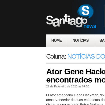
HOME
NOTÍCIAS
BA
Coluna:
NOTÍCIAS DO
Ator Gene Hack
encontrados mo
27 de Fevereiro de 2025 às 07:55
O ator americano Gene Hackman, 95
anos, vencedor de duas estatuetas do
Oscar, e sua esposa, Betsy Arakawa,