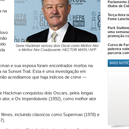
Parlamento 
títulos de C
a na
Terça-feira 
Fome Lanch
Park Stallon
uma semana 
Novo
promoção co
 não
ndo
Curso de Fa
Gene Hackman venceu dois Oscar como Melhor Ator
palestra sob
sta
e Melhor Ator Coadjuvante. HECTOR MATA / AFP
parceria co
MAIS NOTÍ
man e sua esposa foram encontrados mortos na
ia na Sunset Trail. Esta é uma investigação em
não acreditamos que haja indícios de crime —
ne Hackman conquistou dois Oscars, pelos longas
ator, e Os Imperdoáveis (1992), como melhor ator
 filmes, incluindo clássicos como Superman (1978) e
7).