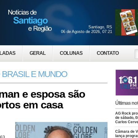
Santiago, RS
06 de Agosto de 2026, 07:21
LADAS
GERAL
COLUNAS
CONTATO
 BRASIL E MUNDO
man e esposa são
rtos em casa
Últimas not
AG Rock prom
de sábado, 0
Carlos Cerve
Câmara de V
lança progr
 63