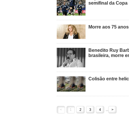
semifinal da Cop
Morre aos 75 anos
Benedito Ruy Barb
brasileira, morre 
Colisão entre heli
<
1
2
3
4
...
>