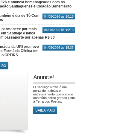
2026 e anuncia homenageados com os
idadão Santiaguense e Cidadão Benemérito
também é dia de Tô Com
04/08/2026 às 20:15
es
e permanece por mais
04/08/2026 às 19:15
em Santiago e lança
m passaporte por apenas R$ 30
rmácia da URI promove
04/08/2026 às 15:33
re Farmácia Clínica em
m o CRF/RS
CIAS
Anuncie!
O Santiago News é um
portal de notícias e
entretenimento que oferece
conteúdo online gerado junto
à Terra dos Poetas.
SAIBA MAIS