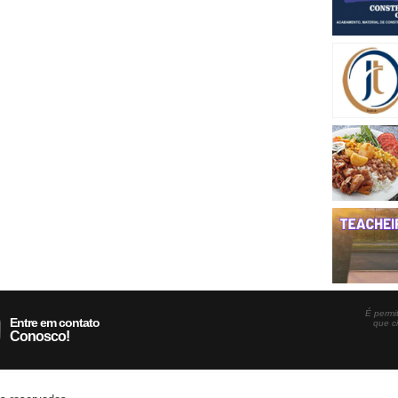
É permit
Entre em contato
que c
Conosco!