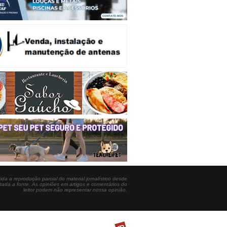
ida a reprodução parcial do material jornalístico desde
itada a fonte. As opiniões em artigos e comentários do
leitor podem não representar nossa opinião.