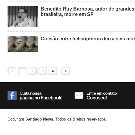
Benedito Ruy Barbosa, autor de grande
brasileira, morre em SP
Colisão entre helicópteros deixa seis mo
<
1
2
3
4
...
>
Curta nossa
Entre em contato
página no Facebook!
Conosco!
Copyright
Santiago News
. Todos os direitos reservados.