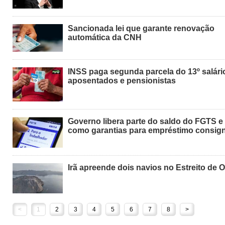
Sancionada lei que garante renovação
automática da CNH
INSS paga segunda parcela do 13º salári
aposentados e pensionistas
Governo libera parte do saldo do FGTS e
como garantias para empréstimo consig
Irã apreende dois navios no Estreito de 
<
1
2
3
4
5
6
7
8
>